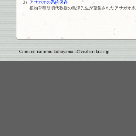
3）
アサガオの系統保存
植物育種研初代教授の島津先生が蒐集されたアサガオ系