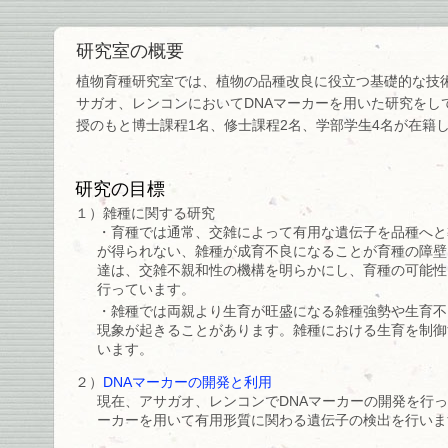
研究室の概要
植物育種研究室では、植物の品種改良に役立つ基礎的な技
サガオ、レンコンにおいてDNAマーカーを用いた研究をし
授のもと博士課程1名、修士課程2名、学部学生4名が在籍
研究の目標
１）雑種に関する研究
・育種では通常、交雑によって有用な遺伝子を品種へと
が得られない、雑種が成育不良になることが育種の障壁
達は、交雑不親和性の機構を明らかにし、育種の可能性
行っています。
・雑種では両親より生育が旺盛になる雑種強勢や生育不
現象が起きることがあります。雑種における生育を制御
います。
２）
DNAマーカーの開発と利用
現在、アサガオ、レンコンでDNAマーカーの開発を行っ
ーカーを用いて有用形質に関わる遺伝子の検出を行いま