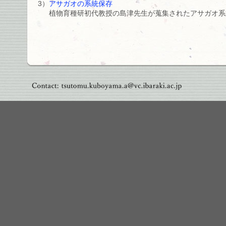
3）
アサガオの系統保存
植物育種研初代教授の島津先生が蒐集されたアサガオ系