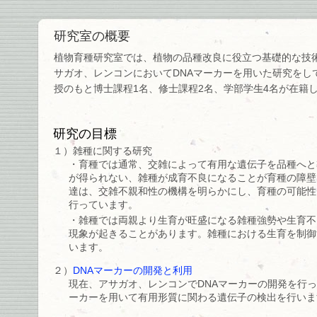
研究室の概要
植物育種研究室では、植物の品種改良に役立つ基礎的な技
サガオ、レンコンにおいてDNAマーカーを用いた研究をし
授のもと博士課程1名、修士課程2名、学部学生4名が在籍
研究の目標
１）雑種に関する研究
・育種では通常、交雑によって有用な遺伝子を品種へと
が得られない、雑種が成育不良になることが育種の障壁
達は、交雑不親和性の機構を明らかにし、育種の可能性
行っています。
・雑種では両親より生育が旺盛になる雑種強勢や生育不
現象が起きることがあります。雑種における生育を制御
います。
２）
DNAマーカーの開発と利用
現在、アサガオ、レンコンでDNAマーカーの開発を行っ
ーカーを用いて有用形質に関わる遺伝子の検出を行いま